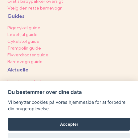
Gratis babypakker oversigt
Vælg den rette barnevogn
Guides
Pigecykel guide
Løbehjul guide
Cykelstol guide
Trampolin guide
Flyverdragter guide
Barnevogn guide
Aktuelle
Legetæppe test
Pusleborde test
Du bestemmer over dine data
Blespande test
Paraplyklapvogne
Vi benytter cookies på vores hjemmeside for at forbedre
Autostol test
din brugeroplevelse.
Voksiposer
Accepter