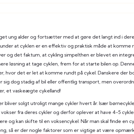
eget ung alder og fortsætter med at gøre det langt ind i der
runder at cyklen er en effektiv og praktisk måde at komme 
yer og det faktum, at cykling simpelthen er blevet en integr
ere løsning at tage cyklen, frem for at starte bilen op. Denn
r, hvor det er let at komme rundt på cykel. Danskere der b
r sig dog stadig af bil eller offentlig transport, men overord
ver, et vaskeægte cykelland!
er bliver solgt utroligt mange cykler hvert år. Især børnecykle
re vokser fra deres cykler og derfor oplever at have 4-5 cykle
re og kan skifte til en voksencykel. Når man skal finde en c
 dreng, så er der nogle faktorer som er vigtige at være opmæ