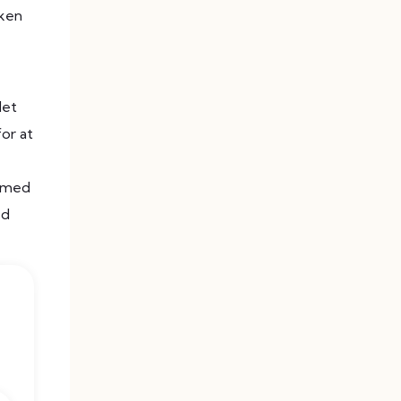
lken
det
for at
e med
ed