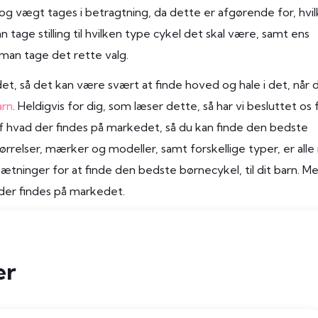
 og vægt tages i betragtning, da dette er afgørende for, hvi
 tage stilling til hvilken type cykel det skal være, samt ens
man tage det rette valg.
t, så det kan være svært at finde hoved og hale i det, når 
arn
. Heldigvis for dig, som læser dette, så har vi besluttet os 
 af hvad der findes på markedet, så du kan finde den bedste
størrelser, mærker og modeller, samt forskellige typer, er all
sætninger for at finde den bedste børnecykel, til dit barn. M
 der findes på markedet.
er