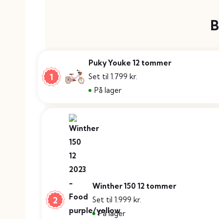
B
Puky Youke 12 tommer
1
Set til 1.799 kr.
På lager
Winther 150 12 tommer
2
Set til 1.999 kr.
På lager