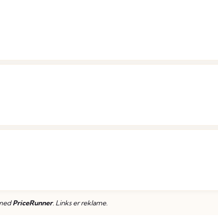
 med
PriceRunner
. Links er reklame.