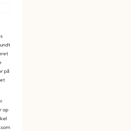
es
rundt
eret
e
or på
net
r.
r op
ykel
rksom