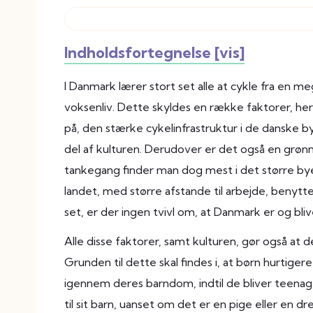
Indholdsfortegnelse [vis]
I Danmark lærer stort set alle at cykle fra en m
voksenliv. Dette skyldes en række faktorer, he
på, den stærke cykelinfrastruktur i de danske b
del af kulturen. Derudover er det også en grønn
tankegang finder man dog mest i det større bye
landet, med større afstande til arbejde, benytte
set, er der ingen tvivl om, at Danmark er og bli
Alle disse faktorer, samt kulturen, gør også at d
Grunden til dette skal findes i, at børn hurtige
igennem deres barndom, indtil de bliver teenage
til sit barn, uanset om det er en pige eller en