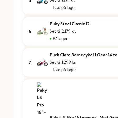
5
Set til 1.199 kr.
Ikke på lager
Puky Steel Classic 12
6
Set til 2.179 kr.
På lager
Puch Clare Børnecykel 1 Gear 14 
7
Set til 1.299 kr.
Ikke på lager
Puky LS-Pro 16 tommer - Mint Gre