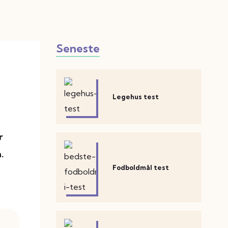
Seneste
Legehus test
r
.
Fodboldmål test