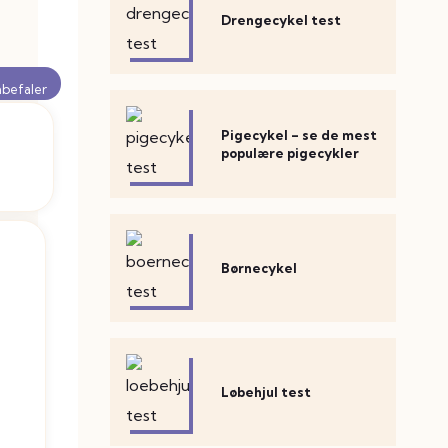
Drengecykel test
nbefaler
Pigecykel – se de mest
populære pigecykler
Børnecykel
Løbehjul test