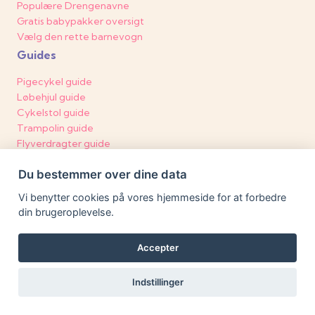
Populære Drengenavne
Gratis babypakker oversigt
Vælg den rette barnevogn
Guides
Pigecykel guide
Løbehjul guide
Cykelstol guide
Trampolin guide
Flyverdragter guide
Barnevogn guide
Du bestemmer over dine data
Aktuelle
Vi benytter cookies på vores hjemmeside for at forbedre
Legetæppe test
din brugeroplevelse.
Pusleborde test
Blespande test
Accepter
Paraplyklapvogne
Autostol test
Voksiposer
Indstillinger