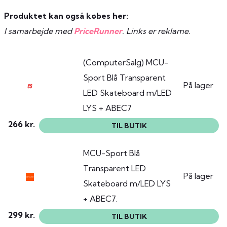
Produktet kan også købes her:
I samarbejde med
PriceRunner
. Links er reklame.
(ComputerSalg) MCU-
Sport Blå Transparent
På lager
LED Skateboard m/LED
LYS + ABEC7
266 kr.
TIL BUTIK
MCU-Sport Blå
Transparent LED
På lager
Skateboard m/LED LYS
+ ABEC7.
299 kr.
TIL BUTIK