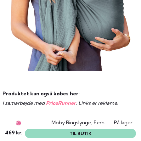
Produktet kan også købes her:
I samarbejde med
PriceRunner
. Links er reklame.
Moby Ringslynge, Fern
På lager
469 kr.
TIL BUTIK