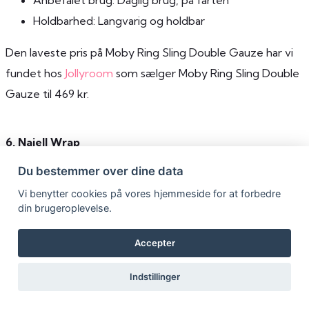
Holdbarhed: Langvarig og holdbar
Den laveste pris på Moby Ring Sling Double Gauze har vi
fundet hos
Jollyroom
som sælger Moby Ring Sling Double
Gauze til 469 kr.
6. Najell Wrap
Set til 407 kr. hos
Najell
På lager
Du bestemmer over dine data
Vi fremhæver:
Vi benytter cookies på vores hjemmeside for at forbedre
din brugeroplevelse.
Lavet af økologisk bomuld
Nem at binde
Komfortabel og sikker
Accepter
Ønsker du flere oplysninger?
Indstillinger
Den laveste pris har vi fundet hos
Najell
som sælger Najell
Wrap Charcoal Black til 407 kr. Varen er På lager.