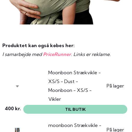
Produktet kan også købes her:
I samarbejde med
PriceRunner
. Links er reklame.
Moonboon Strækvikle -
XS/S - Dust -
På lager
Moonboon - XS/S -
Vikler
400 kr.
TIL BUTIK
moonboon Strækvikle -
På lager