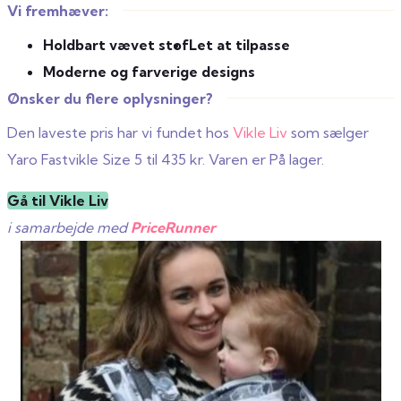
Vi fremhæver:
Holdbart vævet stof
Let at tilpasse
Moderne og farverige designs
Ønsker du flere oplysninger?
Den laveste pris har vi fundet hos
Vikle Liv
som sælger
Yaro Fastvikle Size 5 til 435 kr. Varen er På lager.
Gå til Vikle Liv
i samarbejde med
PriceRunner