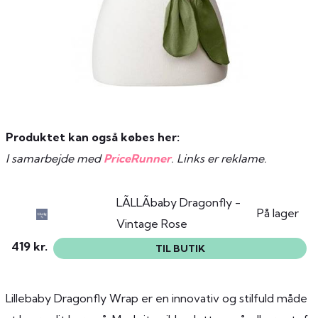
Produktet kan også købes her:
I samarbejde med
PriceRunner
. Links er reklame.
LÃLLÃbaby Dragonfly -
På lager
Vintage Rose
419 kr.
TIL BUTIK
Lillebaby Dragonfly Wrap er en innovativ og stilfuld måde