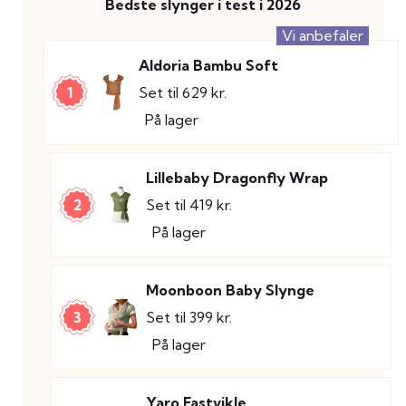
Bedste slynger i test i 2026
Vi anbefaler
Aldoria Bambu Soft
1
Set til 629 kr.
På lager
Lillebaby Dragonfly Wrap
2
Set til 419 kr.
På lager
Moonboon Baby Slynge
3
Set til 399 kr.
På lager
Yaro Fastvikle