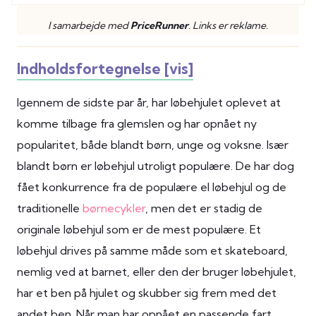
I samarbejde med
PriceRunner
. Links er reklame.
Indholdsfortegnelse [vis]
Igennem de sidste par år, har løbehjulet oplevet at
komme tilbage fra glemslen og har opnået ny
popularitet, både blandt børn, unge og voksne. Især
blandt børn er løbehjul utroligt populære. De har dog
fået konkurrence fra de populære el løbehjul og de
traditionelle
børnecykler
, men det er stadig de
originale løbehjul som er de mest populære. Et
løbehjul drives på samme måde som et skateboard,
nemlig ved at barnet, eller den der bruger løbehjulet,
har et ben på hjulet og skubber sig frem med det
andet ben. Når man har opnået en passende fart,