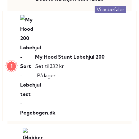
Vi anbefaler
My Hood Stunt Løbehjul 200
1
Set til 332 kr.
På lager