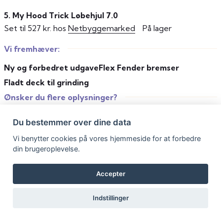
5. My Hood Trick Løbehjul 7.0
Set til 527 kr. hos
Netbyggemarked
På lager
Vi fremhæver:
Ny og forbedret udgave
Flex Fender bremser
Fladt deck til grinding
Ønsker du flere oplysninger?
Den laveste pris har vi fundet hos
Netbyggemarked
som
Du bestemmer over dine data
sælger My Hood Trick 7.0 Black til 527 kr. Varen er På
Vi benytter cookies på vores hjemmeside for at forbedre
lager.
din brugeroplevelse.
Gå til Netbyggemarked
Accepter
i samarbejde med
PriceRunner
Indstillinger