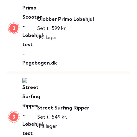
Globber Primo Løbehjul
2
Set til 599 kr.
På lager
Street Surfing Ripper
3
Set til 549 kr.
På lager