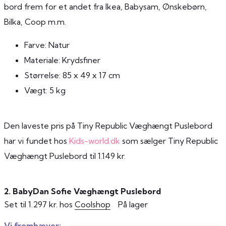
bord frem for et andet fra Ikea, Babysam, Ønskebørn,
Bilka, Coop m.m.
Farve: Natur
Materiale: Krydsfiner
Størrelse: 85 x 49 x 17 cm
Vægt: 5 kg
Den laveste pris på Tiny Republic Væghængt Puslebord
har vi fundet hos
Kids-world.dk
som sælger Tiny Republic
Væghængt Puslebord til 1.149 kr.
2. BabyDan Sofie Væghængt Puslebord
Set til 1.297 kr. hos
Coolshop
På lager
Vi fremhæver: