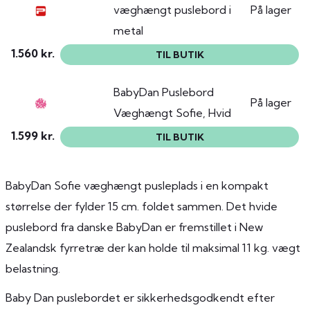
væghængt puslebord i
På lager
metal
1.560 kr.
TIL BUTIK
BabyDan Puslebord
På lager
Væghængt Sofie, Hvid
1.599 kr.
TIL BUTIK
BabyDan Sofie væghængt pusleplads i en kompakt
størrelse der fylder 15 cm. foldet sammen. Det hvide
puslebord fra danske BabyDan er fremstillet i New
Zealandsk fyrretræ der kan holde til maksimal 11 kg. vægt
belastning.
Baby Dan puslebordet er sikkerhedsgodkendt efter