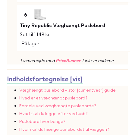
6
Tiny Republic Væghængt Puslebord
Set til 1.149 kr.
På lager
I samarbejde med
PriceRunner
. Links er reklame.
Indholdsfortegnelse [vis]
Væghængt puslebord – stor [currentyear] guide
Hvad er et væghængt puslebord?
Fordele ved væghængte pusleborde?
Hvad skal du kigge efter ved køb?
Puslebord hvor længe?
Hvor skal du hænge puslebordet til væggen?