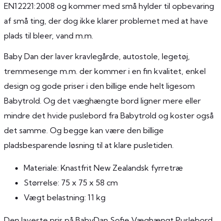
EN12221:2008 og kommer med små hylder til opbevaring
af små ting, der dog ikke klarer problemet med at have
plads til bleer, vand m.m.
Baby Dan der laver kravlegårde, autostole, legetøj,
tremmesenge m.m. der kommer i en fin kvalitet, enkel
design og gode priser i den billige ende helt ligesom
Babytrold. Og det væghængte bord ligner mere eller
mindre det hvide puslebord fra Babytrold og koster også
det samme. Og begge kan være den billige
pladsbesparende løsning til at klare pusletiden.
Materiale: Knastfrit New Zealandsk fyrretræ
Størrelse: 75 x 75 x 58 cm
Vægt belastning: 11 kg
Den laveste pris på BabyDan Sofie Væghængt Puslebord