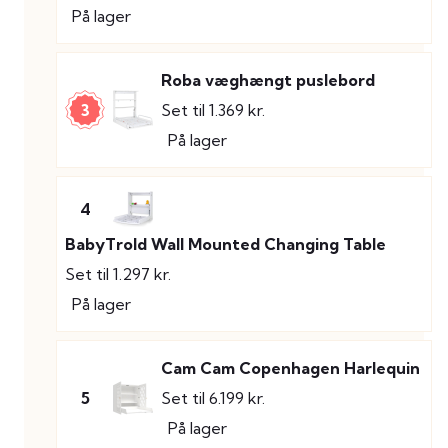
På lager
Roba væghængt puslebord
3
Set til 1.369 kr.
På lager
4
BabyTrold Wall Mounted Changing Table
Set til 1.297 kr.
På lager
Cam Cam Copenhagen Harlequin
5
Set til 6.199 kr.
På lager