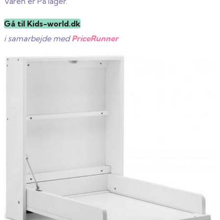
Varen er På lager.
Gå til Kids-world.dk
i samarbejde med
PriceRunner