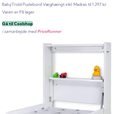
BabyTrold Puslebord Væghængt inkl. Madras til 1.297 kr.
Varen er På lager.
Gå til Coolshop
i samarbejde med
PriceRunner