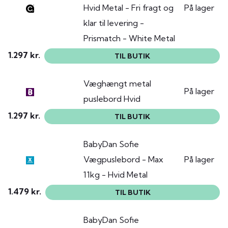
Hvid Metal - Fri fragt og
På lager
klar til levering -
Prismatch - White Metal
1.297 kr.
TIL BUTIK
Væghængt metal
På lager
puslebord Hvid
1.297 kr.
TIL BUTIK
BabyDan Sofie
Vægpuslebord - Max
På lager
11kg - Hvid Metal
1.479 kr.
TIL BUTIK
BabyDan Sofie