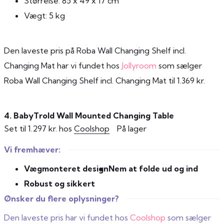
Størrelse: 85 x 49 x 17 cm
Vægt: 5 kg
Den laveste pris på Roba Wall Changing Shelf incl.
Changing Mat har vi fundet hos
Jollyroom
som sælger
Roba Wall Changing Shelf incl. Changing Mat til 1.369 kr.
4. BabyTrold Wall Mounted Changing Table
Set til 1.297 kr. hos
Coolshop
På lager
Vi fremhæver:
Vægmonteret design
Nem at folde ud og ind
Robust og sikkert
Ønsker du flere oplysninger?
Den laveste pris har vi fundet hos
Coolshop
som sælger