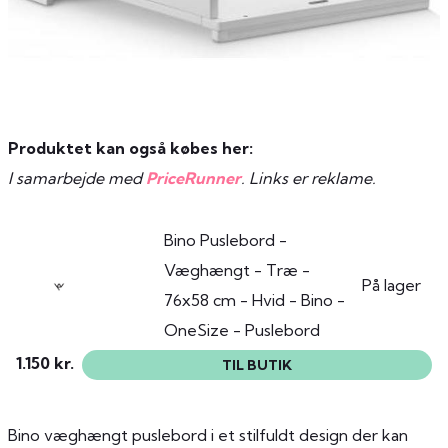
Produktet kan også købes her:
I samarbejde med
PriceRunner
. Links er reklame.
Bino Puslebord -
Væghængt - Træ -
På lager
76x58 cm - Hvid - Bino -
OneSize - Puslebord
1.150 kr.
TIL BUTIK
Bino væghængt puslebord i et stilfuldt design der kan