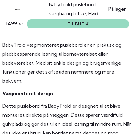
BabyTrold puslebord
På lager
væghængt i træ, Hvid.
1.499 kr.
TIL BUTIK
BabyTrold vægmonteret puslebord er en praktisk og
pladsbesparende løsning til børneværelset eller
badeværelset. Med sit enkle design og brugervenlige
funktioner gør det skiftetiden nemmere og mere
bekvem.
Vægmonteret design
Dette puslebord fra BabyTrold er designet til at blive
monteret direkte på væggen. Dette sparer værdifuld
gulvplads og gør det til en ideel løsning til mindre rum. Når
det ikke er i brug, kan bordet nemt klappes op mod