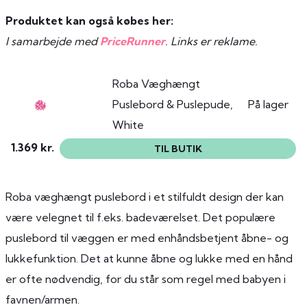
Produktet kan også købes her:
I samarbejde med
PriceRunner
. Links er reklame.
Roba Væghængt
Puslebord & Puslepude,
På lager
White
1.369 kr.
TIL BUTIK
Roba væghængt puslebord i et stilfuldt design der kan
være velegnet til f.eks. badeværelset. Det populære
puslebord til væggen er med enhåndsbetjent åbne- og
lukkefunktion. Det at kunne åbne og lukke med en hånd
er ofte nødvendig, for du står som regel med babyen i
favnen/armen.