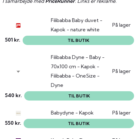
I samarbejde med
PriceRunner
. Links er reklame.
Filibabba Baby duvet -
På lager
Kapok - nature white
501 kr.
TIL BUTIK
Filibabba Dyne - Baby -
70x100 cm - Kapok -
På lager
Filibabba - OneSize -
Dyne
540 kr.
TIL BUTIK
Babydyne - Kapok
På lager
550 kr.
TIL BUTIK