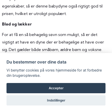
egenskaber, så er denne babydyne også rigtigt god til
prisen, hvilket er utroligt populært.
Blød og lækker
For at få en så behagelig søvn som muligt, så er det
vigtigt at have en dyne der er behagelige at have over
sig. Det gælder både småbørn, ældre børn og voksne.
Temprakon Advanced Babydyne Quilts er både
Du bestemmer over dine data
behagelige, blød og lækker, hvilket gør den til en utrolig
Vi benytter cookies på vores hjemmeside for at forbedre
populær babydyne, som mange forældre foretrækker til
din brugeroplevelse.
deres børn. Giv dit barn en bedre og mere behagelig
nattesøvn, med denne babydyne.
Accepter
Temperatur- og fugtregulerende
Indstillinger
Som nævnt ovenfor, så er en af de vigtigste egenskaber