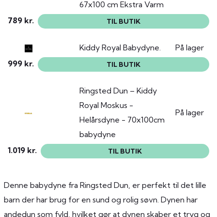
67x100 cm Ekstra Varm
789 kr.
TIL BUTIK
Kiddy Royal Babydyne.
På lager
999 kr.
TIL BUTIK
Ringsted Dun – Kiddy
Royal Moskus -
På lager
Helårsdyne - 70x100cm
babydyne
1.019 kr.
TIL BUTIK
Denne babydyne fra Ringsted Dun, er perfekt til det lille
barn der har brug for en sund og rolig søvn. Dynen har
andedun som fyld, hvilket gør at dynen skaber et tryg og