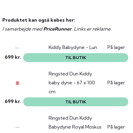
Produktet kan også købes her:
I samarbejde med
PriceRunner
. Links er reklame.
Kiddy Babydyne - Lun
På lager
699 kr.
TIL BUTIK
Ringsted Dun Kiddy
baby dyne - 67 x 100
På lager
cm
699 kr.
TIL BUTIK
Ringsted Dun Kiddy
Babydyne Royal Moskus
På lager