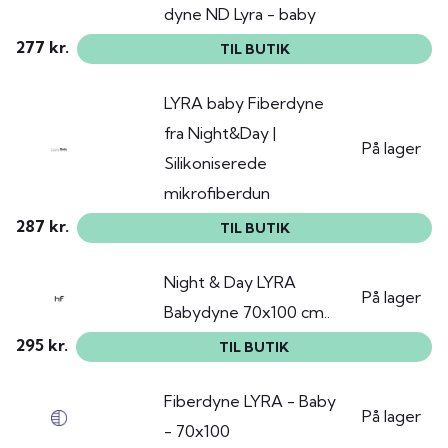
dyne ND Lyra - baby
277 kr.
TIL BUTIK
LYRA baby Fiberdyne
fra Night&Day |
På lager
Silikoniserede
mikrofiberdun
287 kr.
TIL BUTIK
Night & Day LYRA
På lager
Babydyne 70x100 cm..
295 kr.
TIL BUTIK
Fiberdyne LYRA - Baby
På lager
- 70x100