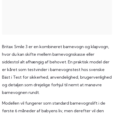
Britax Smile 3 er en kombineret barnevogn og klapvogn,
hvor du kan skifte mellem barnevognskasse eller
siddestol alt afhængig af behovet. En praktisk model der
er kåret som testvinder i barnevognstest hos svenske
Bäst i Test for sikkerhed, anvendelighed, brugervenlighed
og detaljen som drejelige forhjul til nemt at manøvre
barnevognen rundt.
Modellen vil fungerer som standard barnevognslift i de
første 6 måneder af babyens liv, men derefter vil den