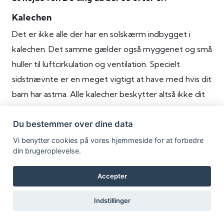
Kalechen
Det er ikke alle der har en solskærm indbygget i
kalechen. Det samme gælder også myggenet og små
huller til luftcirkulation og ventilation. Specielt
sidstnævnte er en meget vigtigt at have med hvis dit
barn har astma. Alle kalecher beskytter altså ikke dit
barn mod det samme, hvorfor det er vigtigt at du
Du bestemmer over dine data
både ved hvad du eventuelt går glip af, samtidig med
at du får købt en barnevogn med en kaleche du føler
Vi benytter cookies på vores hjemmeside for at forbedre
din brugeroplevelse.
dit barn skal have.
Bremser
Accepter
”Safety first!” og alle forældrealarmklokkerne ringer
Indstillinger
her. I Danmark sælges der ikke barnevogne i fysiske
butikker, hvor bremserne ikke er i orden. Her hvor