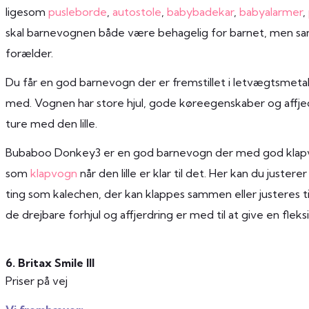
ligesom
pusleborde
,
autostole
,
babybadekar
,
babyalarmer
,
skal barnevognen både være behagelig for barnet, men sa
forælder.
Du får en god barnevogn der er fremstillet i letvægtsmeta
med. Vognen har store hjul, gode køreegenskaber og affje
ture med den lille.
Bubaboo Donkey3 er en god barnevogn der med god kla
som
klapvogn
når den lille er klar til det. Her kan du juste
ting som kalechen, der kan klappes sammen eller justeres t
de drejbare forhjul og affjerdring er med til at give en fle
6. Britax Smile III
Priser på vej