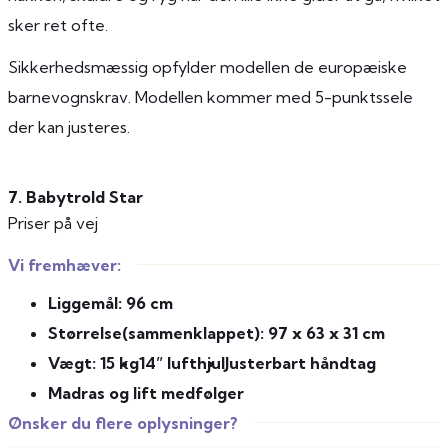
sker ret ofte.
Sikkerhedsmæssig opfylder modellen de europæiske
barnevognskrav. Modellen kommer med 5-punktssele
der kan justeres.
7. Babytrold Star
Priser på vej
Vi fremhæver:
Liggemål: 96 cm
Størrelse(sammenklappet): 97 x 63 x 31 cm
Vægt: 15 kg
14” lufthjul
Justerbart håndtag
Madras og lift medfølger
Ønsker du flere oplysninger?