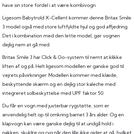
have sin store fordel i at være kombivogn.
Ligesom Babytrold X-Cellent kommer denne Britax Smile
3 model også med store luftfyldte hjul og god affjedring.
Det i kombination med den lette model, gør vognen
dejlig nem at gå med.
Britax Smile 3 har Click & Go-system til nemt at klikke
liften af og på. Helt ligesom modellen er ganske god til
vejrets påvirkninger. Modellen kommer med klæde,
beskyttende skærm og en dejlig stor kaleche med
integreret solbeskyttelse med UPF faktor 50.
Du får en vogn med justerbar rygstøtte, som er
anvendelig helt op til omkring barnet 3 års alder. Og en
klapvogn kan være ganske dejlig til at undgå hold i
nakken, skuldre og ryg når den lille ikke gider at gå, hvilket