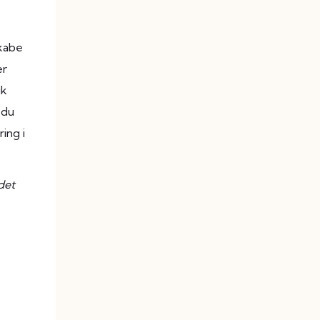
skabe
er
ik
 du
ing i
det