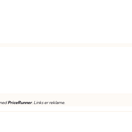
 med
PriceRunner
. Links er reklame.