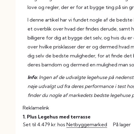
love og regler, der er for at bygge ting på sin g
I denne artikel har vi fundet nogle af de bedst
et overblik over hvad der findes derude, samt 
billigere for dig at bygge det selv, og hvis du 
over hvilke prisklasser der er og dermed hvad 
dig selv de bedste muligheder, for at finde det b
deres barndom og dermed en mulighed man som
Info:
Ingen af de udvalgte legehuse på nedenståe
nøje udvalgt ud fra deres performance i test h
finder du nogle af markedets bedste legehuse p
Reklamelink
1. Plus Legehus med terrasse
Set til 4.479 kr. hos
Netbyggemarked
På lager