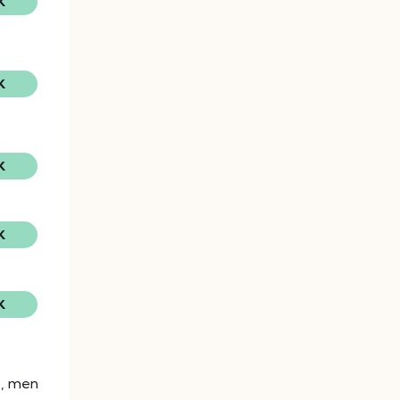
K
K
K
K
K
e, men