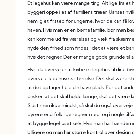
Et legehus kan være mange ting. Alt lige fra et 
byggeri oppe i et af familiens træer. Uanset hv
nemlig et fristed for ungerne, hvor de kan få l
haven. Hvis man er en børnefamilie, bør man bes
kan komme ud fra værelset og væk fra skærmene
nyde den frihed som findes i det at være et barn
hvis det regner. Der er mange gode grunde til at
Hvis du overvejer at købe et legehus til dine bør
overveje legehusets størrelse. Det skal være sto
at det optager hele din have plads. For det andet
ønsker, at det skal holde længe, skal det være l
Sidst men ikke mindst, så skal du også overveje
dyrere end folk lige regner med, og i nogle ti
at bygge legehuset selv. Hvis man har hænderne
billigere og man har større kontrol over desig