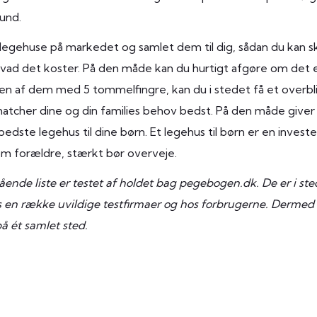
rund.
e legehuse på markedet og samlet dem til dig, sådan du kan 
hvad det koster. På den måde kan du hurtigt afgøre om det 
er en af dem med 5 tommelfingre, kan du i stedet få et overbl
matcher dine og din families behov bedst. På den måde giver
edste legehus til dine børn. Et legehus til børn er en invester
 forældre, stærkt bør overveje.
nde liste er testet af holdet bag pegebogen.dk. De er i ste
os en række uvildige testfirmaer og hos forbrugerne. Dermed
å ét samlet sted.