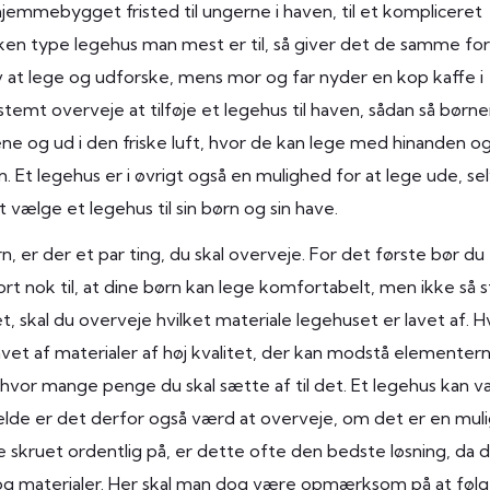
hjemmebygget fristed til ungerne i haven, til et kompliceret
ilken type legehus man mest er til, så giver det de samme for
ov at lege og udforske, mens mor og far nyder en kop kaffe i
temt overveje at tilføje et legehus til haven, sådan så børn
 og ud i den friske luft, hvor de kan lege med hinanden o
. Et legehus er i øvrigt også en mulighed for at lege ude, se
 vælge et legehus til sin børn og sin have.
n, er der et par ting, du skal overveje. For det første bør du
rt nok til, at dine børn kan lege komfortabelt, men ikke så s
, skal du overveje hvilket materiale legehuset er lavet af. H
avet af materialer af høj kvalitet, der kan modstå elementern
 hvor mange penge du skal sætte af til det. Et legehus kan 
lfælde er det derfor også værd at overveje, om det er en mul
 skruet ordentlig på, er dette ofte den bedste løsning, da d
n og materialer. Her skal man dog være opmærksom på at føl