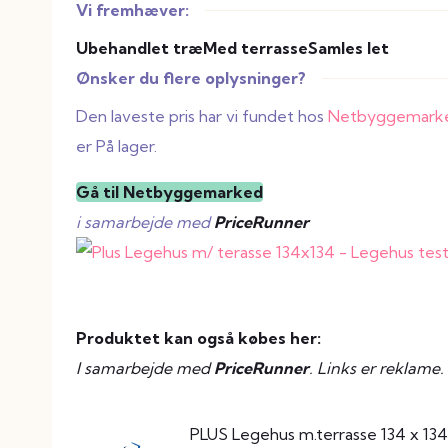
Vi fremhæver:
Ubehandlet træ
Med terrasse
Samles let
Ønsker du flere oplysninger?
Den laveste pris har vi fundet hos
Netbyggemark
er På lager.
Gå til Netbyggemarked
i samarbejde med
PriceRunner
Produktet kan også købes her:
I samarbejde med
PriceRunner
. Links er reklame.
PLUS Legehus m.terrasse 134 x 134