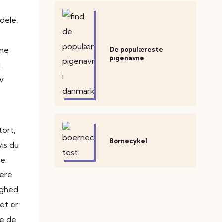
dele,
ene
De populæreste
pigenavne
g
lv
tort,
Børnecykel
vis du
e.
være
ighed
et er
ge de