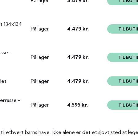
På lager
4.479 kr.
TIL BUTI
et 134x134
På lager
4.479 kr.
TIL BUTI
sse -
På lager
4.479 kr.
TIL BUTI
let
På lager
4.479 kr.
TIL BUTI
errasse -
På lager
4.595 kr.
TIL BUTI
til ethvert barns have. Ikke alene er det et sjovt sted at leg