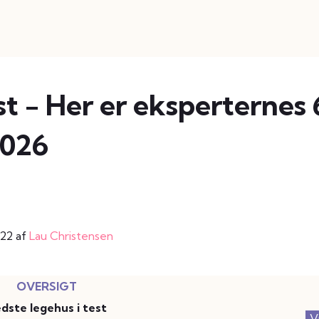
st - Her er eksperternes 
2026
022 af
Lau Christensen
dste legehus i test
V