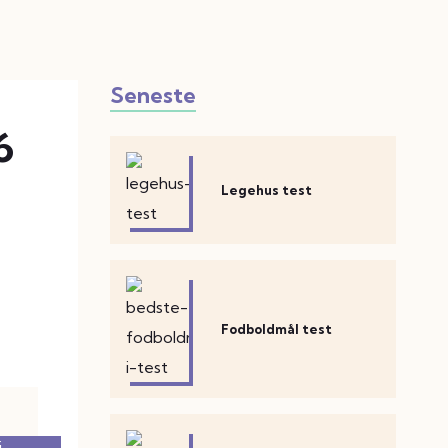
Seneste
6
Legehus test
Fodboldmål test
i