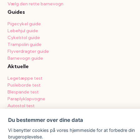
Vælg den rette barnevogn
Guides
Pigecykel guide
Løbehjul guide
Cykelstol guide
Trampolin guide
Flyverdragter guide
Barnevogn guide
Aktuelle
Legetæppe test
Pusleborde test
Blespande test
Paraplyklapvogne
Autostol test
Voksiposer
Du bestemmer over dine data
Vi benytter cookies på vores hjemmeside for at forbedre din
brugeroplevelse.
© 2026 Pegebogen.dk · Siden indeholder reklamelinks.